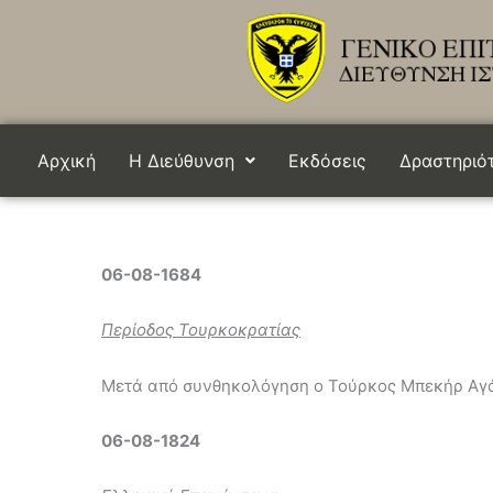
Μετάβαση
στο
περιεχόμενο
Αρχική
Η Διεύθυνση
Εκδόσεις
Δραστηριό
06-08-1684
Περίοδος Τουρκοκρατίας
Μετά από συνθηκολόγηση ο Τούρκος Μπεκήρ Αγάς,
06-08-1824